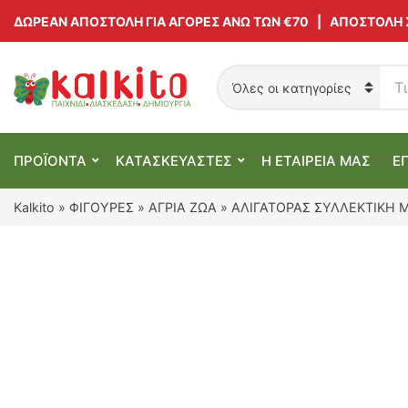
ΔΩΡΕΑΝ ΑΠΟΣΤΟΛΗ ΓΙΑ ΑΓΟΡΕΣ ΑΝΩ ΤΩΝ €70 | ΑΠΟΣΤΟΛΗ
Α
ν
C
α
a
ζ
t
ή
e
ΠΡΟΪΟΝΤΑ
ΚΑΤΑΣΚΕΥΑΣΤΕΣ
Η ΕΤΑΙΡΕΙΑ ΜΑΣ
Ε
τ
g
η
o
σ
r
Kalkito
»
ΦΙΓΟΥΡΕΣ
»
ΑΓΡΙΑ ΖΩΑ
»
ΑΛΙΓΑΤΟΡΑΣ ΣΥΛΛΕΚΤΙΚΗ 
η
y
π
n
ρ
a
ο
m
ϊ
e
ό
ν
τ
ω
ν