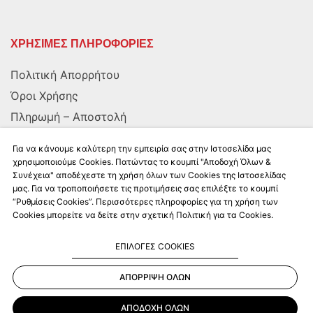
ΧΡΗΣΙΜΕΣ ΠΛΗΡΟΦΟΡΙΕΣ
Πολιτική Απορρήτου
Όροι Χρήσης
Πληρωμή – Αποστολή
Αποστολή στην Κύπρο
Για να κάνουμε καλύτερη την εμπειρία σας στην Ιστοσελίδα μας
χρησιμοποιούμε Cookies. Πατώντας το κουμπί "Αποδοχή Όλων &
Συνέχεια" αποδέχεστε τη χρήση όλων των Cookies της Ιστοσελίδας
ΑΚΟΛΟΥΘΗΣΤΕ ΜΑΣ
μας. Για να τροποποιήσετε τις προτιμήσεις σας επιλέξτε το κουμπί
“Ρυθμίσεις Cookies”. Περισσότερες πληροφορίες για τη χρήση των
Cookies μπορείτε να δείτε στην σχετική Πολιτική για τα Cookies.
ΕΠΙΛΟΓΕΣ COOKIES
ΑΠΟΡΡΙΨΗ ΟΛΩΝ
Kalkito.gr
2026 | All rights reserved
ΑΠΟΔΟΧΗ ΟΛΩΝ