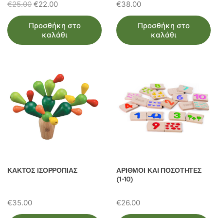
Original
Η
€
25.00
€
22.00
€
38.00
price
τρέχουσα
Προσθήκη στο
Προσθήκη στο
was:
τιμή
καλάθι
καλάθι
€25.00.
είναι:
€22.00.
ΚΑΚΤΟΣ ΙΣΟΡΡΟΠΙΑΣ
ΑΡΙΘΜΟΙ ΚΑΙ ΠΟΣΟΤΗΤΕΣ
(1-10)
€
35.00
€
26.00