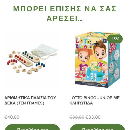
ΜΠΟΡΕΊ ΕΠΊΣΗΣ ΝΑ ΣΑΣ
ΑΡΈΣΕΙ…
-13%
ΑΡΙΘΜΗΤΙΚΑ ΠΛΑΙΣΙΑ ΤΟΥ
LOTTO BINGO JUNIOR ΜΕ
ΔΕΚΑ (TEN FRAMES)
ΚΛΗΡΩΤΙΔΑ
Original
Η
€
40.00
€
38.00
€
33.00
price
τρέχουσα
Προσθήκη στο
Προσθήκη στο