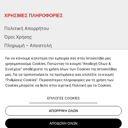
ΧΡΗΣΙΜΕΣ ΠΛΗΡΟΦΟΡΙΕΣ
Πολιτική Απορρήτου
Όροι Χρήσης
Πληρωμή – Αποστολή
Αποστολή στην Κύπρο
Για να κάνουμε καλύτερη την εμπειρία σας στην Ιστοσελίδα μας
χρησιμοποιούμε Cookies. Πατώντας το κουμπί "Αποδοχή Όλων &
Συνέχεια" αποδέχεστε τη χρήση όλων των Cookies της Ιστοσελίδας
ΑΚΟΛΟΥΘΗΣΤΕ ΜΑΣ
μας. Για να τροποποιήσετε τις προτιμήσεις σας επιλέξτε το κουμπί
“Ρυθμίσεις Cookies”. Περισσότερες πληροφορίες για τη χρήση των
Cookies μπορείτε να δείτε στην σχετική Πολιτική για τα Cookies.
ΕΠΙΛΟΓΕΣ COOKIES
ΑΠΟΡΡΙΨΗ ΟΛΩΝ
Kalkito.gr
2026 | All rights reserved
ΑΠΟΔΟΧΗ ΟΛΩΝ