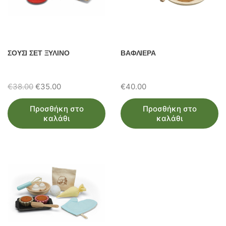
ΣΟΥΣΙ ΣΕΤ ΞΥΛΙΝΟ
ΒΑΦΛΙΕΡΑ
Original
Η
€
38.00
€
35.00
€
40.00
price
τρέχουσα
Προσθήκη στο
Προσθήκη στο
was:
τιμή
καλάθι
καλάθι
€38.00.
είναι:
€35.00.