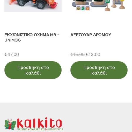
ΕΚΧΙΟΝΙΣΤΙΚΟ ΟΧΗΜΑ MB –
ΑΞΕΣΟΥΑΡ ΔΡΟΜΟΥ
UNIMOG
Original
Η
€
47.00
€
15.00
€
13.00
price
τρέχουσα
Προσθήκη στο
Προσθήκη στο
was:
τιμή
καλάθι
καλάθι
€15.00.
είναι:
€13.00.