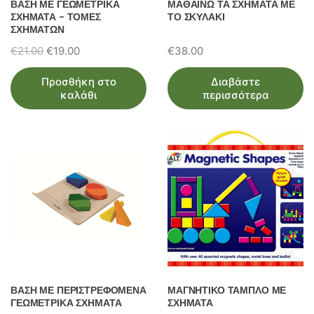
ΒΑΣΗ ΜΕ ΓΕΩΜΕΤΡΙΚΑ
ΜΑΘΑΙΝΩ ΤΑ ΣΧΗΜΑΤΑ ΜΕ
ΣΧΗΜΑΤΑ – ΤΟΜΕΣ
ΤΟ ΣΚΥΛΑΚΙ
ΣΧΗΜΑΤΩΝ
Original
Η
€
21.00
€
19.00
€
38.00
price
τρέχουσα
Προσθήκη στο
Διαβάστε
was:
τιμή
καλάθι
περισσότερα
€21.00.
είναι:
€19.00.
ΒΑΣΗ ΜΕ ΠΕΡΙΣΤΡΕΦΟΜΕΝΑ
ΜΑΓΝΗΤΙΚΟ ΤΑΜΠΛΟ ΜΕ
ΓΕΩΜΕΤΡΙΚΑ ΣΧΗΜΑΤΑ
ΣΧΗΜΑΤΑ