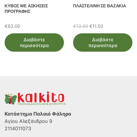
ΚΥΒΟΣ ΜΕ ΑΣΚΗΣΕΙΣ
ΠΛΑΣΤΕΛΙΝΗ ΣΕ ΒΑΖΑΚΙΑ
ΠΡΟΓΡΑΦΗΣ
Original
Η
€
63.00
€
13.00
€
11.50
price
τρέχουσα
Διαβάστε
Διαβάστε
was:
τιμή
περισσότερα
περισσότερα
€13.00.
είναι:
€11.50.
Κατάστημα Παλαιό Φάληρο
Αγίου Αλεξάνδρου 9
2114011073