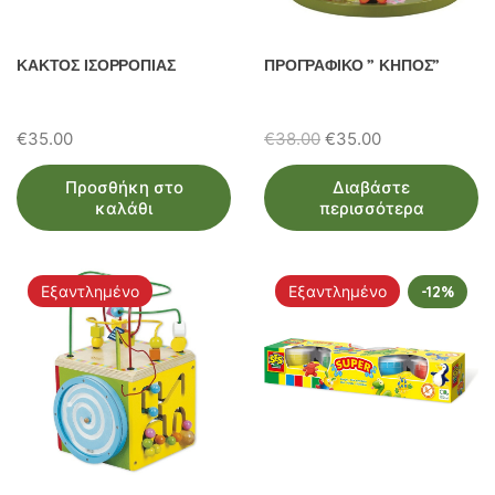
ΚΑΚΤΟΣ ΙΣΟΡΡΟΠΙΑΣ
ΠΡΟΓΡΑΦΙΚΟ ” ΚΗΠΟΣ”
Original
Η
€
35.00
€
38.00
€
35.00
price
τρέχουσα
Προσθήκη στο
Διαβάστε
was:
τιμή
καλάθι
περισσότερα
€38.00.
είναι:
€35.00.
Εξαντλημένο
Εξαντλημένο
-12%