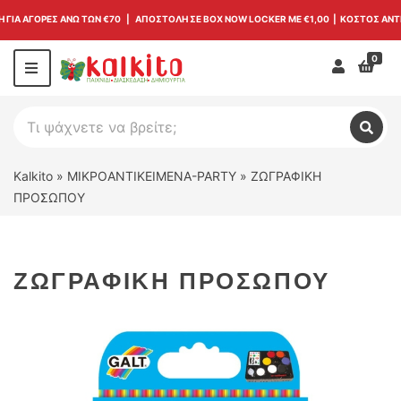
 ΓΙΑ ΑΓΟΡΕΣ ΑΝΩ ΤΩΝ €70 | ΑΠΟΣΤΟΛΗ ΣΕ BOX NOW LOCKER ΜΕ
€1,00
| ΚΟΣΤΟΣ ΑΝΤ
0
Σύνδεσ
M
e
n
Α
u
ν
C
Α
α
ν
a
ζ
α
t
Kalkito
»
ΜΙΚΡΟΑΝΤΙΚΕΙΜΕΝΑ-PARTY
»
ΖΩΓΡΑΦΙΚΗ
ζ
ή
e
ΠΡΟΣΩΠΟΥ
ή
τ
g
τ
η
o
η
σ
r
σ
η
y
η
ΖΩΓΡΑΦΙΚΗ ΠΡΟΣΩΠΟΥ
π
n
ρ
a
ο
m
ϊ
e
ό
ν
τ