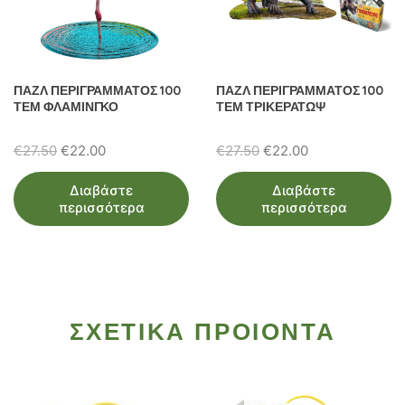
ΠΑΖΛ ΠΕΡΙΓΡΑΜΜΑΤΟΣ 100
ΠΑΖΛ ΠΕΡΙΓΡΑΜΜΑΤΟΣ 100
ΤΕΜ ΦΛΑΜΙΝΓΚΟ
ΤΕΜ ΤΡΙΚΕΡΑΤΩΨ
Original
Η
Original
Η
€
27.50
€
22.00
€
27.50
€
22.00
price
τρέχουσα
price
τρέχουσα
Διαβάστε
Διαβάστε
was:
τιμή
was:
τιμή
περισσότερα
περισσότερα
€27.50.
είναι:
€27.50.
είναι:
€22.00.
€22.00.
ΣΧΕΤΙΚΑ ΠΡΟΙΟΝΤΑ