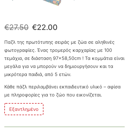
Original
Η
€
27.50
€
22.00
price
τρέχουσα
Παζλ της πρωτότυπης σειράς με ζώα σε αληθινές
φωτογραφίες. Ένας τρομερός καρχαρίας με 100
was:
τιμή
τεμάχια, σε διάσταση 97×58,50cm ! Τα κομμάτια είναι
€27.50.
είναι:
μεγάλα για να μπορούν να δημιουργήσουν και τα
μικρότερα παιδιά, από 5 ετών.
€22.00.
Κάθε πάζλ περιλαμβάνει εκπαιδευτικό υλικό – αφίσα
με πληροφορίες για το ζώο που εικονίζεται.
Εξαντλημένο