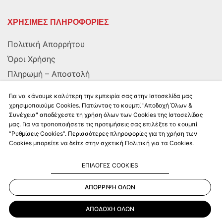
ΧΡΗΣΙΜΕΣ ΠΛΗΡΟΦΟΡΙΕΣ
Πολιτική Απορρήτου
Όροι Χρήσης
Πληρωμή – Αποστολή
Αποστολή στην Κύπρο
Για να κάνουμε καλύτερη την εμπειρία σας στην Ιστοσελίδα μας
χρησιμοποιούμε Cookies. Πατώντας το κουμπί "Αποδοχή Όλων &
Συνέχεια" αποδέχεστε τη χρήση όλων των Cookies της Ιστοσελίδας
ΑΚΟΛΟΥΘΗΣΤΕ ΜΑΣ
μας. Για να τροποποιήσετε τις προτιμήσεις σας επιλέξτε το κουμπί
“Ρυθμίσεις Cookies”. Περισσότερες πληροφορίες για τη χρήση των
Cookies μπορείτε να δείτε στην σχετική Πολιτική για τα Cookies.
ΕΠΙΛΟΓΕΣ COOKIES
ΑΠΟΡΡΙΨΗ ΟΛΩΝ
Kalkito.gr
2026 | All rights reserved
ΑΠΟΔΟΧΗ ΟΛΩΝ